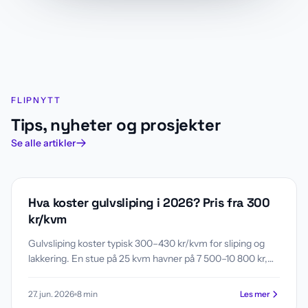
Flipnytt
FLIPNYTT
Tips, nyheter og prosjekter
Se alle artikler
GULV
Hva koster gulvsliping i 2026? Pris fra 300
kr/kvm
Gulvsliping koster typisk 300–430 kr/kvm for sliping og
lakkering. En stue på 25 kvm havner på 7 500–10 800 kr,
en leilighet på 60 kvm på 18 000–25 800 kr. Se pristabell
etter romstørrelse, hva som påvirker prisen, og når sliping
27. jun. 2026
8
min
Les mer
lønner seg fremfor nytt gulv.