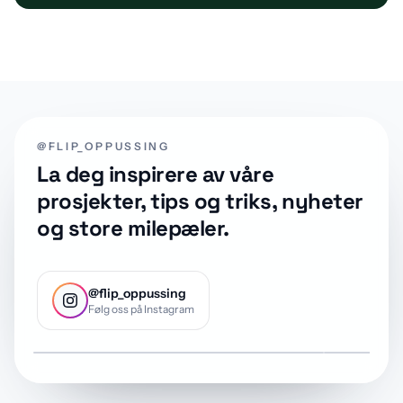
@FLIP_OPPUSSING
La deg inspirere av våre
prosjekter, tips og triks, nyheter
og store milepæler.
@flip_oppussing
Følg oss på Instagram
@flip_oppussing
@flip_oppu