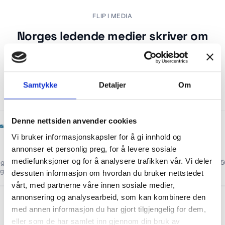
Flip oppussingsplattform omtalt i Finansavisen, Estate Ny
FLIP I MEDIA
Norges ledende medier skriver om
Flip
Les hvorfor pressen følger med på Flips reise mot disrupsjon av
oppussingsbransjen.
Samtykke
Detaljer
Om
Denne nettsiden anvender cookies
Vi bruker informasjonskapsler for å gi innhold og
annonser et personlig preg, for å levere sosiale
mediefunksjoner og for å analysere trafikken vår. Vi deler
Vil gjøre det så enkelt å flippe
“
Nykommer i et marked verdt
olig at du ikke skal gjøre jobben
milliarder
”
dessuten informasjon om hvordan du bruker nettstedet
elv
”
vårt, med partnerne våre innen sosiale medier,
annonsering og analysearbeid, som kan kombinere den
med annen informasjon du har gjort tilgjengelig for dem,
eller som de har samlet inn gjennom din bruk av