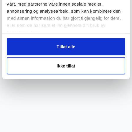
loading
flip.no
(see the
browser console
for more information).
vårt, med partnerne våre innen sosiale medier,
annonsering og analysearbeid, som kan kombinere den
med annen informasjon du har gjort tilgjengelig for dem,
eller som de har samlet inn gjennom din bruk av
tjenestene deres.
Tillat alle
Ikke tillat