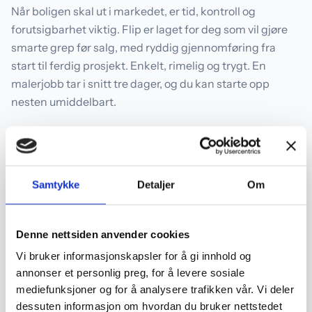
Når boligen skal ut i markedet, er tid, kontroll og
forutsigbarhet viktig. Flip er laget for deg som vil gjøre
smarte grep før salg, med ryddig gjennomføring fra
start til ferdig prosjekt. Enkelt, rimelig og trygt. En
malerjobb tar i snitt tre dager, og du kan starte opp
nesten umiddelbart.
Flip.no. Oppussing. Gjennomført.
Samtykke
Detaljer
Om
Få et uforpliktende tilbud på Flip.no
Denne nettsiden anvender cookies
Vi bruker informasjonskapsler for å gi innhold og
annonser et personlig preg, for å levere sosiale
mediefunksjoner og for å analysere trafikken vår. Vi deler
Relaterte artikler
dessuten informasjon om hvordan du bruker nettstedet