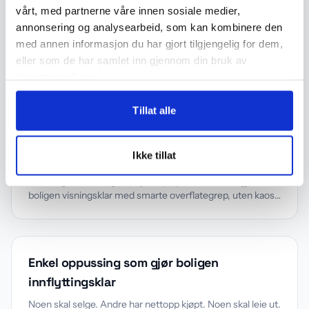
vårt, med partnerne våre innen sosiale medier,
annonsering og analysearbeid, som kan kombinere den
med annen informasjon du har gjort tilgjengelig for dem,
Dette bør du fikse før boligsalg
eller som de har samlet inn gjennom din bruk av
tjenestene deres.
Før et boligsalg er det mange som spør seg hva de bør
fikse før visning. Ofte handler det om å prioritere det
kjøperen legger mest merke til: vegger, gulv, overflater og
Tillat alle
detaljer.
Ikke tillat
Visningsklar bolig uten oppussingskaos
Når boligen skal selges, skjer mye på kort tid. Slik gjør du
boligen visningsklar med smarte overflategrep, uten kaos,
og med ryddig gjennomføring fra start til slutt.
Enkel oppussing som gjør boligen
innflyttingsklar
Noen skal selge. Andre har nettopp kjøpt. Noen skal leie ut.