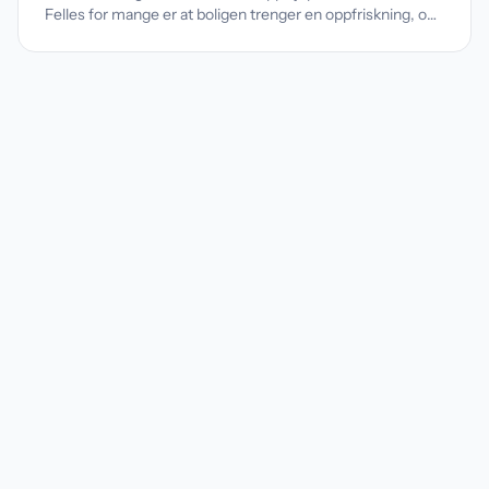
Felles for mange er at boligen trenger en oppfriskning, og
ofte er det enkle overflategrep som gir størst forskjell.