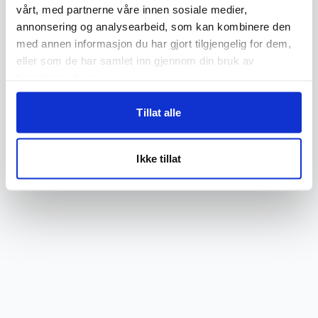
loading
flip.no
(see the
browser console
for more information).
vårt, med partnerne våre innen sosiale medier,
annonsering og analysearbeid, som kan kombinere den
med annen informasjon du har gjort tilgjengelig for dem,
eller som de har samlet inn gjennom din bruk av
tjenestene deres.
Tillat alle
Ikke tillat